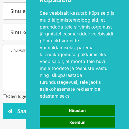
Sinu e-post
See veebisait kasutab küpsiseid ja
muid jälgimistehnoloogiaid, et
parandada teie sirvimiskogemust
Sinu kontakttelefon
järgmistel eesmärkidel:
veebisaidi
põhifunktsioonide
võimaldamiseks
,
parema
Sinu küsimus või soov
kliendikogemuse pakkumiseks
veebisaidil
,
et mõõta teie huvi
meie toodete ja teenuste vastu
ning isikupärastada
turundustegevusi
,
teie jaoks
asjakohasemate reklaamide
edastamiseks
.
Olen lugenud ja nõustun
privaatsuspoliitikaga
Nõustun
Keeldun