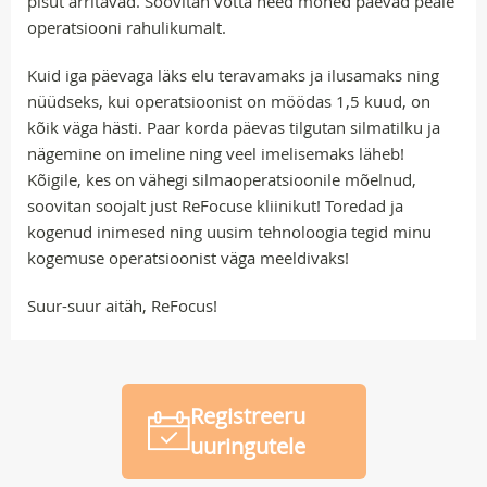
pisut ärritavad. Soovitan võtta need mõned päevad peale
operatsiooni rahulikumalt.
Kuid iga päevaga läks elu teravamaks ja ilusamaks ning
nüüdseks, kui operatsioonist on möödas 1,5 kuud, on
kõik väga hästi. Paar korda päevas tilgutan silmatilku ja
nägemine on imeline ning veel imelisemaks läheb!
Kõigile, kes on vähegi silmaoperatsioonile mõelnud,
soovitan soojalt just ReFocuse kliinikut! Toredad ja
kogenud inimesed ning uusim tehnoloogia tegid minu
kogemuse operatsioonist väga meeldivaks!
Suur-suur aitäh, ReFocus!
Registreeru
uuringutele