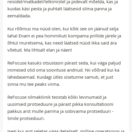
reisidel/matkadel/telkimistel ja pidevalt mõelda, kas ja
kuidas käsi pesta ja puhtalt läätsesid silma panna ja
eemaldada.
Kui rõõmus ma nüüd olen, kui kõik see on jäänud selja
taha! Enam ei pea hommikuti kompama prillide järele ja
õhtul muretsema, kas need läätsed nüüd ikka said ära
võetud. Ma lihtsalt elan ja näen!
ReFocuse kasuks otsustasin pärast seda, kui väga paljud
inimesed olid oma soovituse andnud. Nii võõrad kui ka
lähedasemad. Kuidagi ütles sisetunne samuti, et just
sinna mu tee peaks viima.
ReFocuse silmakliinik teostab kõiki levinumaid ja
uusimaid protseduure ja pärast pikka konsultatiooni
pakkus arst mulle parima ja sobivaima protseduuri -
Smile protseduuri.
Isegi kui arst seletas väga detailselt, milline operatsioon ja