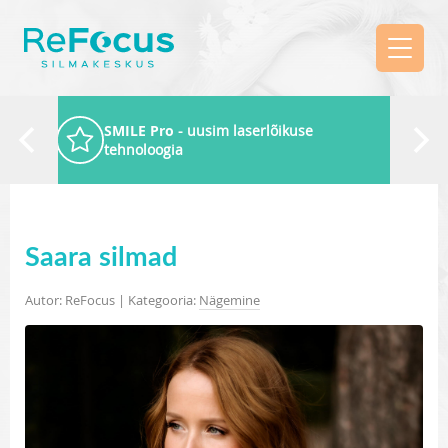
SMILE Pro
- uusim laserlõikuse
tehnoloogia
Saara silmad
Autor: ReFocus | Kategooria:
Nägemine