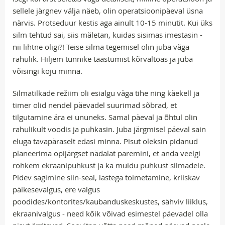
sellele järgnev välja näeb, olin operatsioonipäeval üsna
närvis. Protseduur kestis aga ainult 10-15 minutit. Kui üks
silm tehtud sai, siis mäletan, kuidas sisimas imestasin -
nii lihtne oligi?! Teise silma tegemisel olin juba väga
rahulik. Hiljem tunnike taastumist kõrvaltoas ja juba
võisingi koju minna.
Silmatilkade režiim oli esialgu väga tihe ning käekell ja
timer olid nendel päevadel suurimad sõbrad, et
tilgutamine ära ei ununeks. Samal päeval ja õhtul olin
rahulikult voodis ja puhkasin. Juba järgmisel päeval sain
eluga tavapäraselt edasi minna. Pisut oleksin pidanud
planeerima opijärgset nädalat paremini, et anda veelgi
rohkem ekraanipuhkust ja ka muidu puhkust silmadele.
Pidev sagimine siin-seal, lastega toimetamine, kriiskav
päikesevalgus, ere valgus
poodides/kontorites/kaubanduskeskustes, sähviv liiklus,
ekraanivalgus - need kõik võivad esimestel päevadel olla