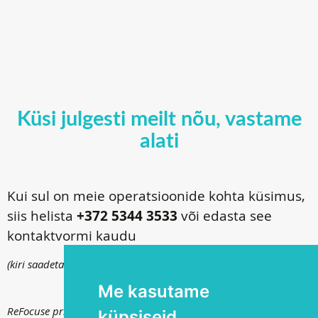
Küsi julgesti meilt nõu, vastame
alati
Kui sul on meie operatsioonide kohta küsimus,
siis helista
+372 5344 3533
või edasta see
kontaktvormi kaudu
(kiri saadetakse
info@silmakirurgia.ee
)
Me kasutame
ReFocuse privaatsuspoliitika kohta saad lugeda
siit
.
küpsiseid