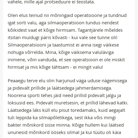
vahele, mille ajal protseduure ei teostata.
Olen elus teinud nii mõningaid operatsioone ja tundnud
igat sorti valu, aga silmaoperatsioon tundus nendest
kõikidest vaat et kõige hirmsam. Tagantjärele mõeldes
itsitan muidugi päris kõvasti - kui vale see tunne oli!
Silmaoperatsiooni ja taastumist ei anna isegi väikese
nohuga võrrelda. Mina, kõige väiksema valuläviga
inimene, võin vanduda, et see operatsioon ei ole miskit
hirmsat ja mis kõige tähtsam - ei mingit valu!
Peaaegu terve elu olin harjunud väga uduse nägemisega
ja pidevalt prillide ja läätsedega jahmerdamisega.
Noorena sporti tehes jäid need prillid pidevalt jalgu ja
loksusid ees. Pidevalt muretsesin, et prillid lähevad katki.
Läätsedega läks küll elu pisut toredamaks, kuid aegajalt
tuli leppida ka silmapõletikega, sest ikka võis mingi
bakter mõnikord sisse minna. Kõige hullem kui läätsed
ununesid mõnikord ööseks silma! Ja kui tüütu oli käia