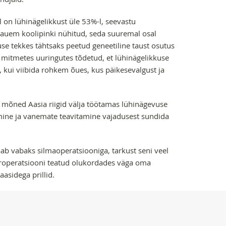
l on lühinägelikkust üle 53%-l, seevastu
 kauem koolipinki nühitud, seda suuremal osal
use tekkes tähtsaks peetud geneetiline taust osutus
 mitmetes uuringutes tõdetud, et lühinägelikkuse
 kui viibida rohkem õues, kus päikesevalgust ja
 mõned Aasia riigid välja töötamas lühinägevuse
amine ja vanemate teavitamine vajadusest sundida
saab vabaks silmaoperatsiooniga, tarkust seni veel
seroperatsiooni teatud olukordades väga oma
asidega prillid.