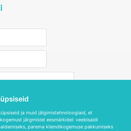
i
üpsiseid
üpsiseid ja muid jälgimistehnoloogiaid, et
skogemust järgmistel eesmärkidel:
veebisaidi
vaatsuspoliitikaga
maldamiseks
,
parema kliendikogemuse pakkumiseks