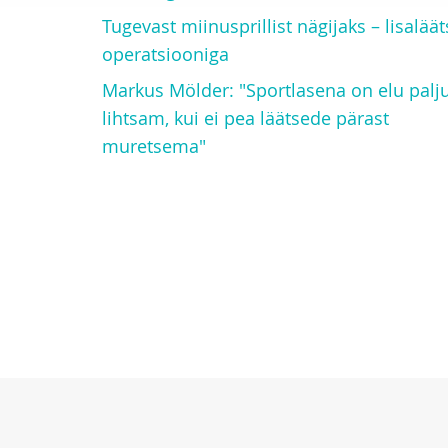
Tugevast miinusprillist nägijaks – lisaläät
operatsiooniga
Markus Mölder: "Sportlasena on elu palj
lihtsam, kui ei pea läätsede pärast
muretsema"