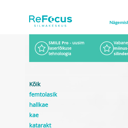
Nägemis
SMILE Pro
- uusim
Vabane
laserlõikuse
miinus-
tehnoloogia
silinde
Kõik
femtolasik
hallkae
kae
katarakt