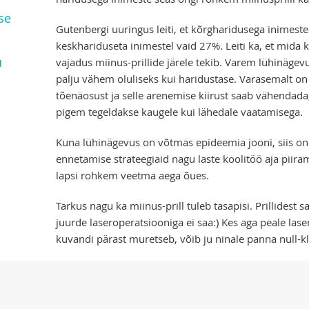
se
Gutenbergi uuringus leiti, et kõrgharidusega inimeste
keskhariduseta inimestel vaid 27%. Leiti ka, et mida
u
vajadus miinus-prillide järele tekib. Varem lühinägev
palju vähem oluliseks kui haridustase. Varasemalt on
tõenäosust ja selle arenemise kiirust saab vähendada,
pigem tegeldakse kaugele kui lähedale vaatamisega.
Kuna lühinägevus on võtmas epideemia jooni, siis on
ennetamise strateegiaid nagu laste koolitöö aja piir
lapsi rohkem veetma aega õues.
Tarkus nagu ka miinus-prill tuleb tasapisi. Prillidest 
juurde laseroperatsiooniga ei saa:) Kes aga peale la
kuvandi pärast muretseb, võib ju ninale panna null-kla