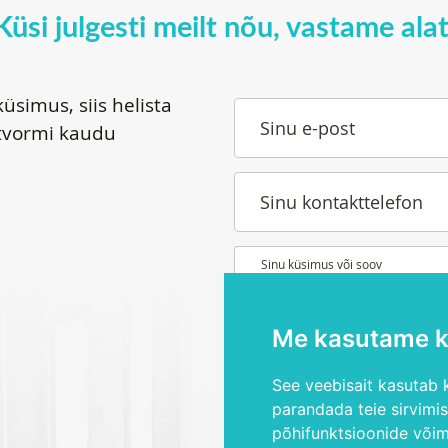
Küsi julgesti meilt nõu, vastame alat
üsimus, siis helista
Sinu e-post
tvormi kaudu
Sinu kontakttelefon
Sinu küsimus või soov
Me kasutame k
See veebisait kasutab k
parandada teie sirvimi
Olen lugenud ja nõustun
pri
põhifunktsioonide või