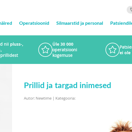
häired
Operatsioonid
Silmaarstid ja personal
Patsiendil
d nii
pluss-,
Üle 30 000
Patsie
,
operatsiooni
ei ole
r
prillidest
kogemuse
Prillid ja targad inimesed
Autor: Newtime | Kategooria: