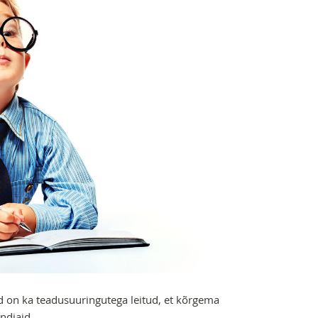
d on ka teadusuuringutega leitud, et kõrgema
ndjaid.