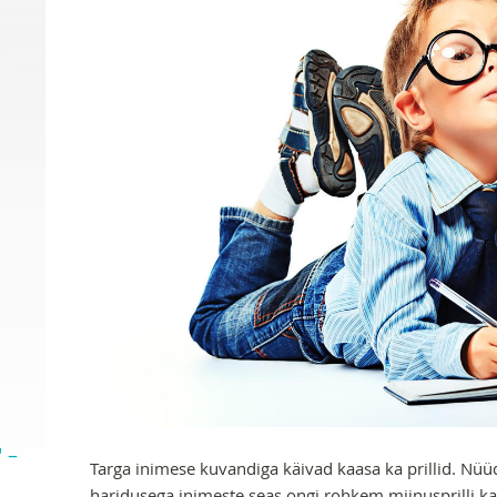
 –
Targa inimese kuvandiga käivad kaasa ka prillid. Nüü
haridusega inimeste seas ongi rohkem miinusprilli ka