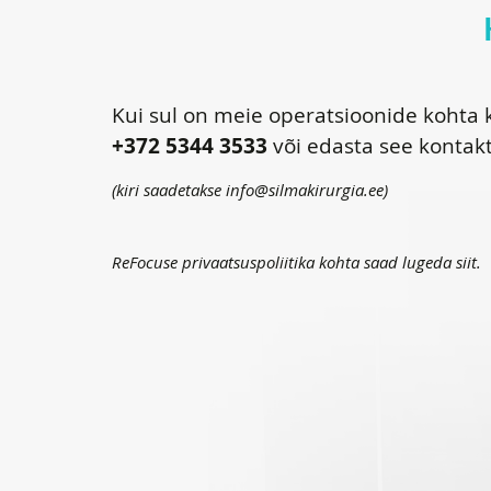
Kui sul on meie operatsioonide kohta k
+372 5344 3533
või edasta see kontak
(kiri saadetakse
info@silmakirurgia.ee
)
ReFocuse privaatsuspoliitika kohta saad lugeda
siit
.