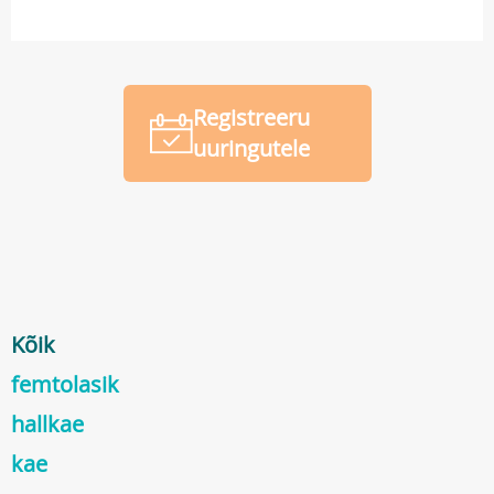
Registreeru
uuringutele
Kõik
femtolasik
hallkae
kae