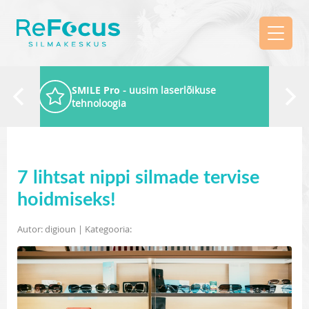
SMILE Pro
- uusim laserlõikuse
tehnoloogia
7 lihtsat nippi silmade tervise
hoidmiseks!
Autor: digioun | Kategooria: