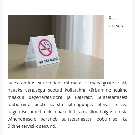
Ära
suitseta
–
suitsetamine suurendab mitmete silmahaiguste riski,
näiteks vanusega seotud kollatähni kärbumine (ealine
maakuli degeneratsioon) ja katarakt. Suitsetamisest
loobumine aitab kaitsta silmapõhjas olevat terava
nägemise punkti ehk maakulit. Lisaks silmahaiguste riski
vähenemisele paraneb suitsetamisest loobumisel ka
üldine tervislik seisund.