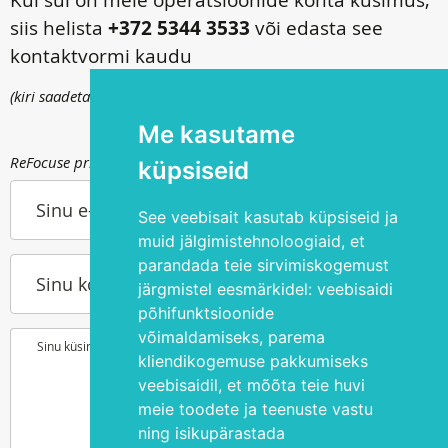
Kui sul on meie operatsioonide kohta küsimus,
siis helista
+372 5344 3533
või edasta see
kontaktvormi kaudu
(kiri saadetakse
info@silmakirurgia.ee
)
Me kasutame
ReFocuse privaatsuspoliitika kohta saad lugeda
siit
.
küpsiseid
Sinu e-post
See veebisait kasutab küpsiseid ja
muid jälgimistehnoloogiaid, et
parandada teie sirvimiskogemust
Sinu kontakttelefon
järgmistel eesmärkidel:
veebisaidi
põhifunktsioonide
võimaldamiseks
,
parema
Sinu küsimus või soov
kliendikogemuse pakkumiseks
veebisaidil
,
et mõõta teie huvi
meie toodete ja teenuste vastu
ning isikupärastada