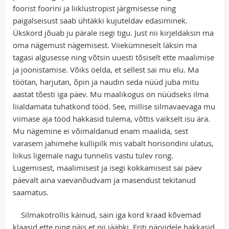
foorist foorini ja liiklustropist järgmisesse ning
paigalseisust saab ühtäkki kujuteldav edasiminek.
Ükskord jõuab ju pärale isegi tigu. Just nii kirjeldaksin ma
oma nägemust nägemisest. Viiekümneselt läksin ma
tagasi algusesse ning võtsin uuesti tõsiselt ette maalimise
ja joonistamise. Võiks öelda, et sellest sai mu elu. Ma
töötan, harjutan, õpin ja naudin seda nüüd juba mitu
aastat tõesti iga päev. Mu maalikogus on nüüdseks ilma
liialdamata tuhatkond tööd. See, millise silmavaevaga mu
viimase aja tööd hakkasid tulema, võttis vaikselt isu ära.
Mu nägemine ei võimaldanud enam maalida, sest
varasem jahimehe kullipilk mis vabalt horisondini ulatus,
liikus ligemale nagu tunnelis vastu tulev rong.
Lugemisest, maalimisest ja isegi kokkamisest sai päev
päevalt aina vaevanõudvam ja masendust tekitanud
saamatus.
Silmakotrollis käinud, sain iga kord kraad kõvemad
klaasid ette ning näis et nii jääbki. Eriti närvidele hakkasid