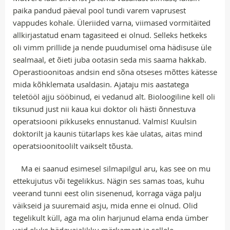
paika pandud päeval pool tundi varem vaprusest
vappudes kohale. Üleriided varna, viimased vormitäited
allkirjastatud enam tagasiteed ei olnud. Selleks hetkeks
oli vimm prillide ja nende puudumisel oma hädisuse üle
sealmaal, et õieti juba ootasin seda mis saama hakkab.
Operastioonitoas andsin end sõna otseses mõttes kätesse
mida kõhklemata usaldasin. Ajataju mis aastatega
teletööl ajju sööbinud, ei vedanud alt. Bioloogiline kell oli
tiksunud just nii kaua kui doktor oli hästi õnnestuva
operatsiooni pikkuseks ennustanud. Valmis! Kuulsin
doktorilt ja kaunis tütarlaps kes käe ulatas, aitas mind
operatsioonitoolilt vaikselt tõusta.
Ma ei saanud esimesel silmapilgul aru, kas see on mu
ettekujutus või tegelikkus. Nägin ses samas toas, kuhu
veerand tunni eest olin sisenenud, korraga väga palju
väikseid ja suuremaid asju, mida enne ei olnud. Olid
tegelikult küll, aga ma olin harjunud elama enda ümber