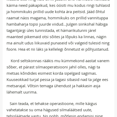
käima need päkapikud, kes öösiti mu kodus ringi tuhlasid
ja hommikuks prillid uude kohta ära peitsid. Jääd õhtul
raamat näos magama, hommikuks on prillid vannituppa
hambaharja topsi juurde viidud...Julgen siinkohal häbiga
tagantjärgi üles tunnistada, et hämarikutunni järel
maanteel pikemaid otsi sõites ja lõpuks ka linnas, nägin
ma ainult udus liikuvaid punaseid või valgeid tulesid ning
foore. Hea et nii läks ja kellelegi õnnetust ei põhjustanud.
Kord seltskonnas rääkis mu kümmekond aastat vanem
sõber, et pärast silmaoperatsiooni jahil olles, nägi ta
metsas kõndides esimest korda sipelgaid sagimas.
Kuuseokkad turjal pessa ja tagasi sibasid nad ta jalge ees
metsarajal. Võtsin temaga ühendust ja hakkasin asja
lähemalt uurima.
Sain teada, et tehakse operastioone, mille käigus
vahetatakse su oma hägused silmaläätsed uute,
tehisläätsede vastu. No nohh, mõtlesin endamisi ning