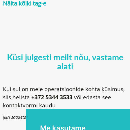
Näita kõiki tag-e
Küsi julgesti meilt nõu, vastame
alati
Kui sul on meie operatsioonide kohta küsimus,
siis helista
+372 5344 3533
või edasta see
kontaktvormi kaudu
(kiri saadetakse
info@silmakirurgia.ee
)
Me kasutame