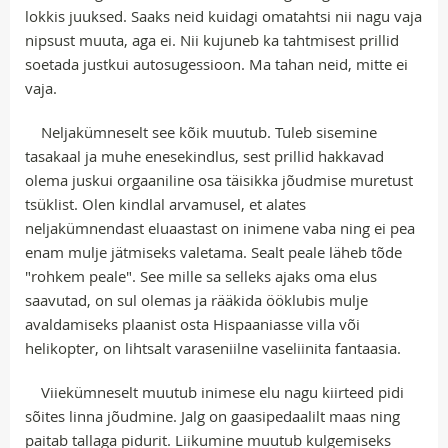
lokkis juuksed. Saaks neid kuidagi omatahtsi nii nagu vaja
nipsust muuta, aga ei. Nii kujuneb ka tahtmisest prillid
soetada justkui autosugessioon. Ma tahan neid, mitte ei
vaja.
Neljakümneselt see kõik muutub. Tuleb sisemine
tasakaal ja muhe enesekindlus, sest prillid hakkavad
olema juskui orgaaniline osa täisikka jõudmise muretust
tsüklist. Olen kindlal arvamusel, et alates
neljakümnendast eluaastast on inimene vaba ning ei pea
enam mulje jätmiseks valetama. Sealt peale läheb tõde
"rohkem peale". See mille sa selleks ajaks oma elus
saavutad, on sul olemas ja rääkida ööklubis mulje
avaldamiseks plaanist osta Hispaaniasse villa või
helikopter, on lihtsalt varaseniilne vaseliinita fantaasia.
Viiekümneselt muutub inimese elu nagu kiirteed pidi
sõites linna jõudmine. Jalg on gaasipedaalilt maas ning
paitab tallaga pidurit. Liikumine muutub kulgemiseks