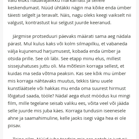
vaid eluks hädavajalikku märkamast ja sellele
keskendumast. Nüüd ühtäkki nägin ma kõike enda ümber
täiesti selgelt ja teravalt. Näis, nagu oleks keegi vaikselt nii
valgust, kontrastust kui selgust juurde keeranud.
Järgmise protseduuri päevaks määrati sama aeg nädala
pärast. Mul kulus kaks või kolm silmapilku, et vabaneda
välja kujunenud harjumusest, kobada enda ümber ja
otsida prille. See oli läbi. See etapp minu elus, millest
sissejuhatuses juttu oli. Ma mõtlesin korraga sellest, et
kuidas ma seda võtma peaksin. Kas see kõik mu ümber
mis korraga nähtavaks muutus, tekkis tänu uuele
kunstläätsele või hakkas mu enda oma suurest hirmust
lõigatud saada, tööle? Nädal aega elust möödus kui mingi
film, mille tegelane seisab valiku ees, võita veel või jääda
selle juurde mis juba käes. Korraga tundusin iseenesele
ahne ja saamahimuline, kelle jaoks isegi väga hea ei ole
piisav.