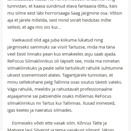
tunnistan, et kaasa sündinud elava fantaasia tõttu, käis
mu silme eest läbi horrorsaaga Saag järgmine osa. Võtsin
aja et järele mõelda, sest mind siiralt heidutas mõte
sellest, et aga mis siis kui...
Vaekausid olid aga juba kiikuma lükatud ning
järgmiseks sammuks sai visiit Tartusse, mida ma täna
veel Eesti linnaks pean kus emakeeles asju saab ajada.
ReFocus Silmakliinikus oli täpselt see, mida ma nimetan
silmakliinikuks ja peale selle tartulikult rahulik suhtumine
uksest sisenemisest alates. Tagantjärele tunnistan, et
minu sellekohane pelg Tallinna osas osutus täiesti valeks.
Väga rahulik, meeldiv ja rahustavalt professionaalne
asjaajamine sai patsiendile osaks mõlemas ReFocus
silmakliinikus nii Tartus kui Tallinnas. Ilusad inimesed,
igas keeles ja naeratus silmades.
Esimeseks võeti ette vasak silm. Kõrvus Tätte ja
Matvere laul Silverist ja tema vasakust silmast, läksin