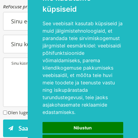
ReFocuse privaatsuspoliitika kohta saad lugeda
siit
.
küpsiseid
Sinu e-post
See veebisait kasutab küpsiseid ja
muid jälgimistehnoloogiaid, et
parandada teie sirvimiskogemust
Sinu kontakttelefon
järgmistel eesmärkidel:
veebisaidi
põhifunktsioonide
võimaldamiseks
,
parema
Sinu küsimus või soov
kliendikogemuse pakkumiseks
veebisaidil
,
et mõõta teie huvi
meie toodete ja teenuste vastu
ning isikupärastada
turundustegevusi
,
teie jaoks
asjakohasemate reklaamide
edastamiseks
.
Olen lugenud ja nõustun
privaatsuspoliitikaga
Nõustun