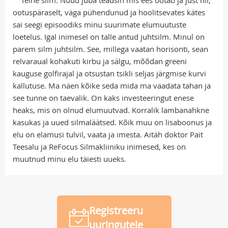
Teine silm. Nüüd juba teadsin mis ees ootab ja just nii,
ootuspäraselt, väga pühendunud ja hoolitsevates kätes
sai seegi episoodiks minu suurimate elumuutuste
loetelus. Igal inimesel on talle antud juhtsilm. Minul on
parem silm juhtsilm. See, millega vaatan horisonti, sean
relvaraual kohakuti kirbu ja sälgu, mõõdan greeni
kauguse golfirajal ja otsustan tsikli seljas järgmise kurvi
kallutuse. Ma näen kõike seda mida ma vaadata tahan ja
see tunne on taevalik. On kaks investeeringut enese
heaks, mis on olnud elumuutvad. Korralik lambanahkne
kasukas ja uued silmaläätsed. Kõik muu on lisaboonus ja
elu on elamusi tulvil, vaata ja imesta. Aitäh doktor Pait
Teesalu ja ReFocus Silmakliiniku inimesed, kes on
muutnud minu elu täiesti uueks.
Registreeru
uuringutele