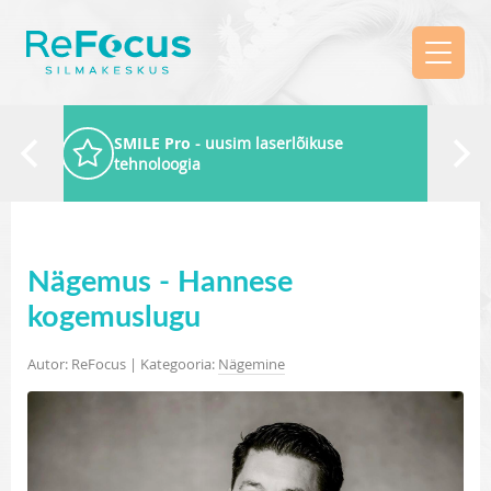
SMILE Pro
- uusim laserlõikuse
tehnoloogia
Nägemus - Hannese
kogemuslugu
Autor: ReFocus | Kategooria:
Nägemine