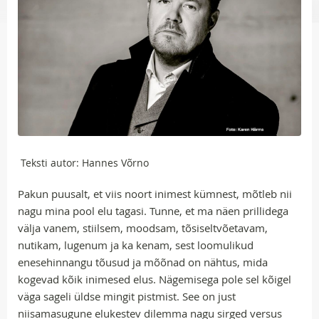
Teksti autor: Hannes Võrno
Pakun puusalt, et viis noort inimest kümnest, mõtleb nii
nagu mina pool elu tagasi. Tunne, et ma näen prillidega
välja vanem, stiilsem, moodsam, tõsiseltvõetavam,
nutikam, lugenum ja ka kenam, sest loomulikud
enesehinnangu tõusud ja mõõnad on nähtus, mida
kogevad kõik inimesed elus. Nägemisega pole sel kõigel
väga sageli üldse mingit pistmist. See on just
niisamasugune elukestev dilemma nagu sirged versus