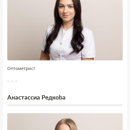
Oптoметрист
Aнастaссиа Редкoba