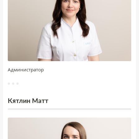
Aдминистратор
Кятлин Maтт