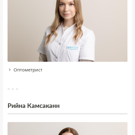
Oптoметрист
Рийна Камсаканн