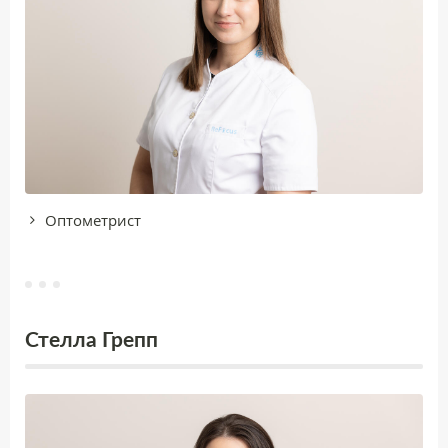
Oптoметрист
Стелла Грепп