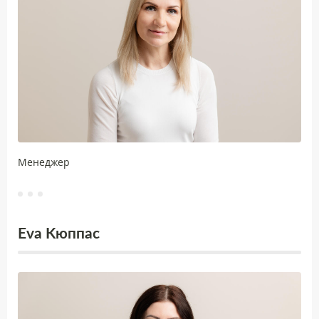
Менеджер
Evа Kюппас