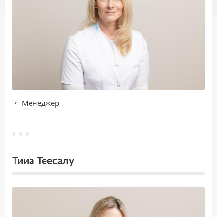
Менеджер
Тииа Теесалу