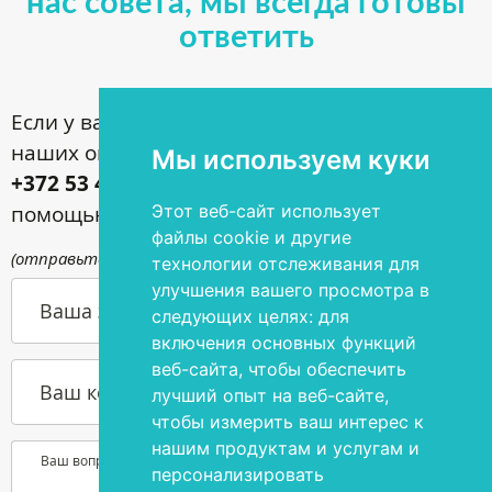
нас совета, мы всегда готовы
ответить
Если у вас имеются вопросы по поводу
наших операций, звоните по номеру
Мы используем куки
+372 53 44 35 33
или задавайте их с
помощью контактной формы
Этот веб-сайт использует
файлы cookie и другие
(отправьте письмо по адресу
info@silmakirurgia.ee
)
технологии отслеживания для
улучшения вашего просмотра в
Ваша э-почта
следующих целях:
для
включения основных функций
веб-сайта
,
чтобы обеспечить
Ваш контактный номер телефона
лучший опыт на веб-сайте
,
чтобы измерить ваш интерес к
нашим продуктам и услугам и
Ваш вопрос или желание
персонализировать