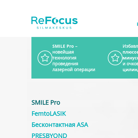
SMILE Pro
–
Избавл
новейшая
плюсо
технология
минус
проведения
и очков
лазерной операции
цилин
SMILE Pro
FemtoLASIK
Бесконтактная ASA
PRESBYOND