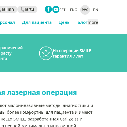
Tallinn
Tartu
EST
ENG
РУС
FIN
ерсонал
Для пациента
Цены
Блог
more
граничений
На операции SMILE
зрасту
гарантия 7 лет
нта
ая лазерная операция
ают малоинвазивные методы диагностики и
оды более комфортны для пациента и имеют
LEx SMILE, разработанная Carl Zeiss и
ыла первой минимально инвазивной