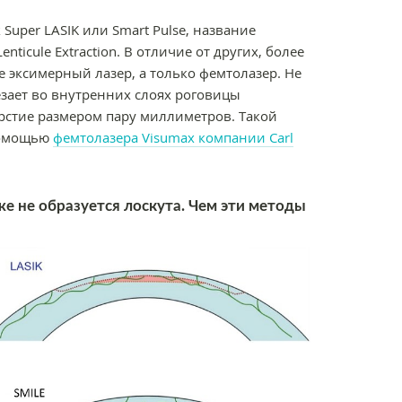
Super LASIK или Smart Pulse, название
nticule Extraction. В отличие от других, более
е эксимерный лазер, а только фемтолазер. Не
зает во внутренних слоях роговицы
рстие размером пару миллиметров. Такой
 помощью
фемтолазера Visumax
компании Carl
е не образуется лоскута. Чем эти методы