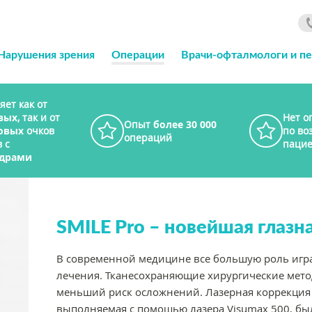
Нарушения зрения
Операции
Врачи-офталмологи и п
яет как от
вых
, так и от
Нет о
Опыт
более 30 000
овых
очков
по во
операций
 с
пацие
драми
SMILE Pro – новейшая глазн
В современной медицине все большую роль игр
лечения. Тканесохраняющие хирургические мет
меньший риск осложнений. Лазерная коррекция Re
выполняемая с помощью лазера Visumax 500, б