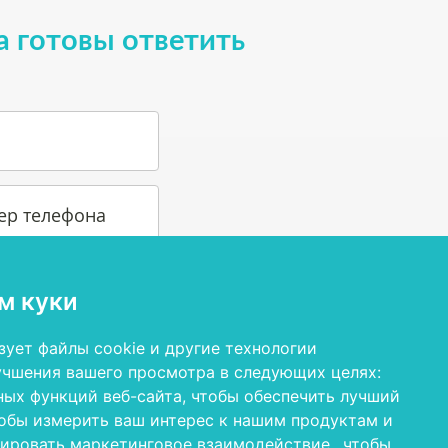
а готовы ответить
ер телефона
м куки
зует файлы cookie и другие технологии
учшения вашего просмотра в следующих целях:
ных функций веб-сайта
,
чтобы обеспечить лучший
обы измерить ваш интерес к нашим продуктам и
ловиями пользования и политикой
зировать маркетинговое взаимодействие.
,
чтобы