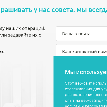
прашивать у нас совета, мы всегд
оду наших операций,
Ваша э-почта
ли задавайте их с
Ваш контактный ном
.ee
)
Ваш вопрос или желание
Мы используе
Этот веб-сайт исполь
отслеживания для ул
для включения основ
опыт на веб-сайте
,
чт
Я прочитал и согласен с
ус
услугам и персонали