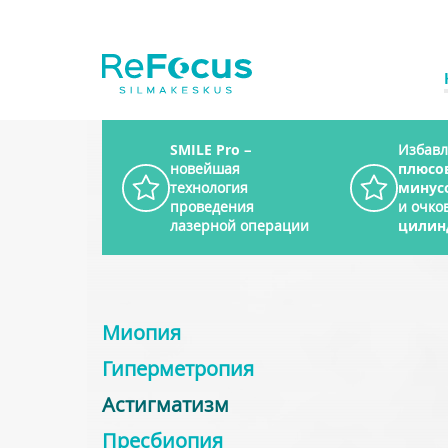
SMILE Pro
–
Избавл
новейшая
плюсо
технология
минус
проведения
и очков
лазерной операции
цилин
Миопия
Гиперметропия
Астигматизм
Пресбиопия