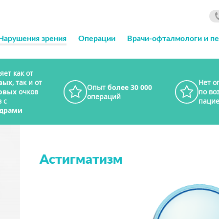
Нарушения зрения
Операции
Врачи-офталмологи и п
яет как от
вых
, так и от
Нет о
Опыт
более 30 000
овых
очков
по во
операций
 с
пацие
драми
Астигматизм