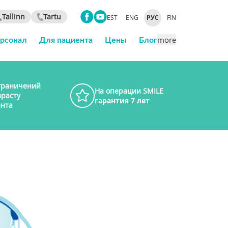
Tallinn
Tartu
EST
ENG
РУС
FIN
ерсонал
Для пациента
Цены
Блог
more
граничений
На операции SMILE
зрасту
гарантия 7 лет
нта