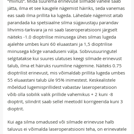
”miinus”. Mida suurema erinevuse silmade vahele saab
jätta, ilma et see kaugele nägemist häiriks, seda vanemas
eas saab ilma prillita ka lugeda. Lähedale nägemist aitab
parandada ka spetsiaalne silma sügavustaju parandav
lihvimis-tarkvara ja nii saab laseroperatsiooni järgselt
näiteks -1.0 dioptrilise miinusega ühes silmas lugeda
ajalehte umbes kuni 60 eluaastani ja 1,5 dioptrilise
miinusega kõrge vanaduseni välja. Sobivusuuringutel
selgitatakse kui suures ulatuses keegi silmade erinevust
talub, ilma et häiruks ruumiline nägemine. Näiteks 0.75
dioptrilist erinevust, mis võimaldab prillita lugeda umbes
55 eluaastani talub üle 95% inimestest. Keskealistele
mõeldud lugemisprillidest vabastav laseroperatsioon
võib olla sobilik valik prillide vahemikus + 2 kuni -8
dioptrit, silindrit saab sellel meetodil korrigeerida kuni 3
dioptrit.
Kui aga silma omadused või silmade erinevuse halb
taluvus ei võimalda laseroperatsiooni teha, on erinevatele