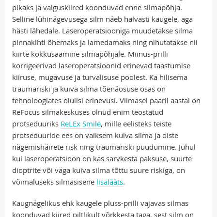
pikaks ja valguskiired koonduvad enne silmapõhja.
Selline lühinägevusega silm näeb halvasti kaugele, aga
hästi lähedale. Laseroperatsiooniga muudetakse silma
pinnakihti õhemaks ja lamedamaks ning nihutatakse nii
kiirte kokkusaamine silmapõhjale. Miinus-prilli
korrigeerivad laseroperatsioonid erinevad taastumise
kiiruse, mugavuse ja turvalisuse poolest. Ka hilisema
traumariski ja kuiva silma tõenäosuse osas on
tehnoloogiates olulisi erinevusi. Viimasel paaril aastal on
ReFocus silmakeskuses olnud enim teostatud
protseduuriks
ReLEx Smile
, mille eelisteks teiste
protseduuride ees on väiksem kuiva silma ja öiste
nägemishäirete risk ning traumariski puudumine. Juhul
kui laseroperatsioon on kas sarvkesta paksuse, suurte
dioptrite või väga kuiva silma tõttu suure riskiga, on
võimaluseks silmasisene
lisalääts
.
Kaugnägelikus ehk kaugele pluss-prilli vajavas silmas
koonduvad kiired piltlikult võrkkesta taga, sest silm on