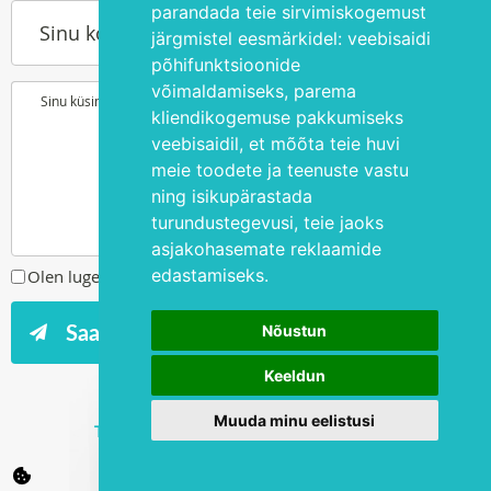
parandada teie sirvimiskogemust
Sinu kontakttelefon
järgmistel eesmärkidel:
veebisaidi
põhifunktsioonide
võimaldamiseks
,
parema
Sinu küsimus või soov
kliendikogemuse pakkumiseks
veebisaidil
,
et mõõta teie huvi
meie toodete ja teenuste vastu
ning isikupärastada
turundustegevusi
,
teie jaoks
asjakohasemate reklaamide
edastamiseks
.
Olen lugenud ja nõustun
privaatsuspoliitikaga
Nõustun
Keeldun
Muuda minu eelistusi
Tegevusluba L02886, L06559 ja L06574