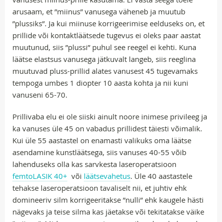
arusaam, et ”miinus” vanusega väheneb ja muutub
”plussiks”. Ja kui miinuse korrigeerimise eelduseks on, et
prillide või kontaktläätsede tugevus ei oleks paar aastat
muutunud, siis ”plussi” puhul see reegel ei kehti. Kuna
läätse elastsus vanusega jätkuvalt langeb, siis reeglina
muutuvad pluss-prillid alates vanusest 45 tugevamaks
tempoga umbes 1 diopter 10 aasta kohta ja nii kuni
vanuseni 65-70.
Prillivaba elu ei ole siiski ainult noore inimese privileeg ja
ka vanuses üle 45 on vabadus prillidest täiesti võimalik.
Kui üle 55 aastastel on enamasti valikuks oma läätse
asendamine kunstläätsega, siis vanuses 40-55 võib
lahenduseks olla kas sarvkesta laseroperatsioon
femtoLASIK 40+
või
läätsevahetus
. Üle 40 aastastele
tehakse laseroperatsioon tavaliselt nii, et juhtiv ehk
domineeriv silm korrigeeritakse ”nulli” ehk kaugele hästi
nägevaks ja teise silma kas jäetakse või tekitatakse väike