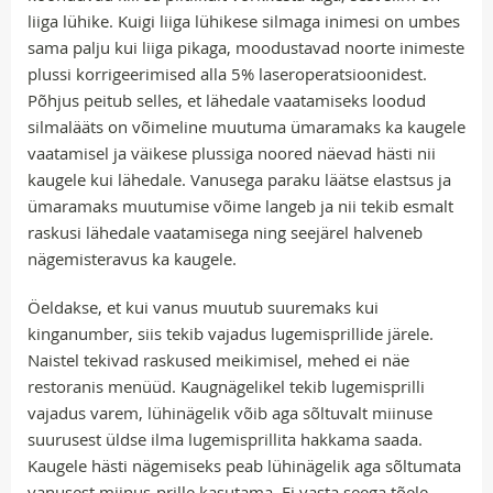
liiga lühike. Kuigi liiga lühikese silmaga inimesi on umbes
sama palju kui liiga pikaga, moodustavad noorte inimeste
plussi korrigeerimised alla 5% laseroperatsioonidest.
Põhjus peitub selles, et lähedale vaatamiseks loodud
silmalääts on võimeline muutuma ümaramaks ka kaugele
vaatamisel ja väikese plussiga noored näevad hästi nii
kaugele kui lähedale. Vanusega paraku läätse elastsus ja
ümaramaks muutumise võime langeb ja nii tekib esmalt
raskusi lähedale vaatamisega ning seejärel halveneb
nägemisteravus ka kaugele.
Öeldakse, et kui vanus muutub suuremaks kui
kinganumber, siis tekib vajadus lugemisprillide järele.
Naistel tekivad raskused meikimisel, mehed ei näe
restoranis menüüd. Kaugnägelikel tekib lugemisprilli
vajadus varem, lühinägelik võib aga sõltuvalt miinuse
suurusest üldse ilma lugemisprillita hakkama saada.
Kaugele hästi nägemiseks peab lühinägelik aga sõltumata
vanusest miinus-prille kasutama. Ei vasta seega tõele