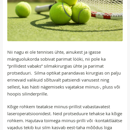
Nii nagu ei ole tennises ühte, ainukest ja igasse
mänguolukorda sobivat parimat lööki, nii pole ka
”prillidest vabaks” silmakirurgias ühte ja parimat
protseduuri. Silma optikat parandavas kirurgias on palju
erinevaid valikuid sõltuvalt patsiendi vanusest ning
sellest, kas hästi nägemiseks vajatakse miinus-, pluss või
hoopis silinderprille.
Kõige rohkem teatakse miinus-prillist vabastavatest
laseroperatsioonidest. Neid protseduure tehakse ka kõige
rohkem. Hajutava toimega miinus-prilli või -kontaktläätse
vajadus tekib kui silm kasvab eest-taha mõõdus liiga