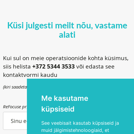
Küsi julgesti meilt nõu, vastame
alati
Kui sul on meie operatsioonide kohta küsimus,
siis helista
+372 5344 3533
või edasta see
kontaktvormi kaudu
(kiri saadetakse
info@silmakirurgia.ee
)
Me kasutame
ReFocuse privaatsuspoliitika kohta saad lugeda
siit
.
küpsiseid
Sinu e-post
See veebisait kasutab küpsiseid ja
muid jälgimistehnoloogiaid, et