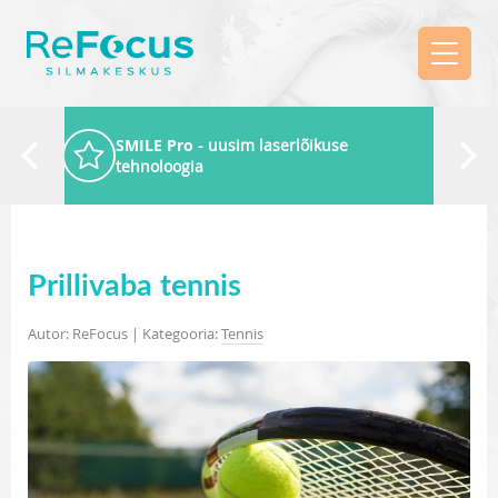
SMILE Pro
- uusim laserlõikuse
tehnoloogia
Prillivaba tennis
Autor: ReFocus | Kategooria:
Tennis