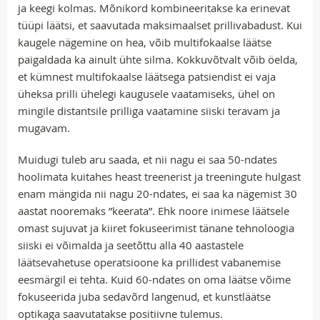
ja keegi kolmas. Mõnikord kombineeritakse ka erinevat
tüüpi läätsi, et saavutada maksimaalset prillivabadust. Kui
kaugele nägemine on hea, võib multifokaalse läätse
paigaldada ka ainult ühte silma. Kokkuvõtvalt võib öelda,
et kümnest multifokaalse läätsega patsiendist ei vaja
üheksa prilli ühelegi kaugusele vaatamiseks, ühel on
mingile distantsile prilliga vaatamine siiski teravam ja
mugavam.
Muidugi tuleb aru saada, et nii nagu ei saa 50-ndates
hoolimata kuitahes heast treenerist ja treeningute hulgast
enam mängida nii nagu 20-ndates, ei saa ka nägemist 30
aastat nooremaks ”keerata”. Ehk noore inimese läätsele
omast sujuvat ja kiiret fokuseerimist tänane tehnoloogia
siiski ei võimalda ja seetõttu alla 40 aastastele
läätsevahetuse operatsioone ka prillidest vabanemise
eesmärgil ei tehta. Kuid 60-ndates on oma läätse võime
fokuseerida juba sedavõrd langenud, et kunstläätse
optikaga saavutatakse positiivne tulemus.