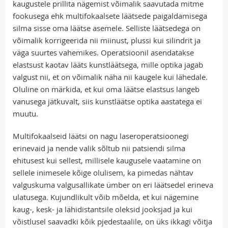
kaugustele prillita nägemist võimalik saavutada mitme
fookusega ehk multifokaalsete läätsede paigaldamisega
silma sisse oma läätse asemele. Selliste läätsedega on
võimalik korrigeerida nii miinust, plussi kui silindrit ja
väga suurtes vahemikes. Operatsioonil asendatakse
elastsust kaotav lääts kunstläätsega, mille optika jagab
valgust nii, et on võimalik näha nii kaugele kui lähedale.
Oluline on märkida, et kui oma läätse elastsus langeb
vanusega jätkuvalt, siis kunstläätse optika aastatega ei
muutu.
Multifokaalseid läätsi on nagu laseroperatsioonegi
erinevaid ja nende valik sõltub nii patsiendi silma
ehitusest kui sellest, millisele kaugusele vaatamine on
sellele inimesele kõige olulisem, ka pimedas nähtav
valguskuma valgusallikate ümber on eri läätsedel erineva
ulatusega. Kujundlikult võib mõelda, et kui nägemine
kaug-, kesk- ja lähidistantsile oleksid jooksjad ja kui
võistlusel saavadki kõik pjedestaalile, on üks ikkagi võitja