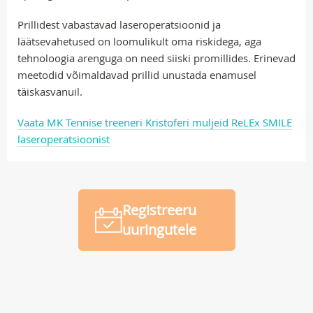
Prillidest vabastavad laseroperatsioonid ja
läätsevahetused on loomulikult oma riskidega, aga
tehnoloogia arenguga on need siiski promillides. Erinevad
meetodid võimaldavad prillid unustada enamusel
täiskasvanuil.
Vaata MK Tennise treeneri Kristoferi muljeid ReLEx SMILE
laseroperatsioonist
Registreeru
uuringutele