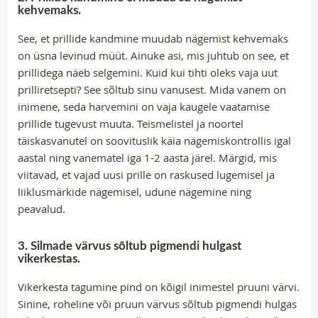
kehvemaks.
See, et prillide kandmine muudab nägemist kehvemaks
on üsna levinud müüt. Ainuke asi, mis juhtub on see, et
prillidega näeb selgemini. Kuid kui tihti oleks vaja uut
prilliretsepti? See sõltub sinu vanusest. Mida vanem on
inimene, seda harvemini on vaja kaugele vaatamise
prillide tugevust muuta. Teismelistel ja noortel
täiskasvanutel on soovituslik käia nägemiskontrollis igal
aastal ning vanematel iga 1-2 aasta järel. Märgid, mis
viitavad, et vajad uusi prille on raskused lugemisel ja
liiklusmärkide nägemisel, udune nägemine ning
peavalud.
3. Silmade värvus sõltub pigmendi hulgast
vikerkestas.
Vikerkesta tagumine pind on kõigil inimestel pruuni värvi.
Sinine, roheline või pruun värvus sõltub pigmendi hulgas