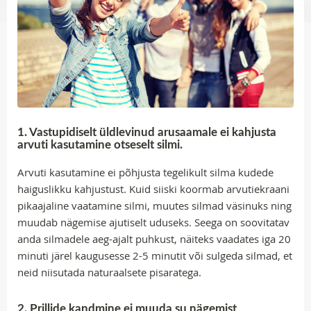
1. Vastupidiselt üldlevinud arusaamale ei kahjusta
arvuti kasutamine otseselt silmi.
Arvuti kasutamine ei põhjusta tegelikult silma kudede
haiguslikku kahjustust. Kuid siiski koormab arvutiekraani
pikaajaline vaatamine silmi, muutes silmad väsinuks ning
muudab nägemise ajutiselt uduseks. Seega on soovitatav
anda silmadele aeg-ajalt puhkust, näiteks vaadates iga 20
minuti järel kaugusesse 2-5 minutit või sulgeda silmad, et
neid niisutada naturaalsete pisaratega.
2. Prillide kandmine ei muuda su nägemist