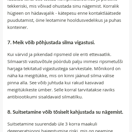
tekkeriski, mis võivad ohustada sinu nägemist. Korralik
hügieen on hädavajalik - kätepesu enne kontaktläätsede
puudutamist, öine leotamine hooldusvedelikus ja puhas
konteiner.
7. Meik võib põhjustada silma vigastusi.
Kui värvid ja pikendad ripsmeid ole eriti ettevaatlik.
Silmaarsti vastuvõtule pöördub palju inimesi ripsmetušši
harjaga tekitatud vigastustega sarvkestale. Mõnikord on
näha ka meigitükke, mis on kinni jäänud silma välise
pinna alla. See võib juhtuda kui rakud kasvavad
meigitükikeste ümber. Selle korral tarvitatakse raviks
antibiootikumi sisaldavaid silmatilku.
8. Suitsetamine võib tõsiselt kahjustada su nägemist.
Suitsetamine suurendab üle 3 korra maakuli
degeneratsiooni haigestumise riski, mis on peamine