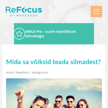
SMILE Pro
- uusim laserlõikuse
tehnoloogia
Mida sa võiksid teada silmadest?
Autor: Newtime | Kategooria: