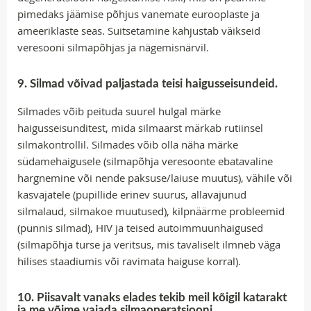
pimedaks jäämise põhjus vanemate eurooplaste ja
ameeriklaste seas. Suitsetamine kahjustab väikseid
veresooni silmapõhjas ja nägemisnärvil.
9. Silmad võivad paljastada teisi haigusseisundeid.
Silmades võib peituda suurel hulgal märke
haigusseisunditest, mida silmaarst märkab rutiinsel
silmakontrollil. Silmades võib olla näha märke
südamehaigusele (silmapõhja veresoonte ebatavaline
hargnemine või nende paksuse/laiuse muutus), vähile või
kasvajatele (pupillide erinev suurus, allavajunud
silmalaud, silmakoe muutused), kilpnäärme probleemid
(punnis silmad), HIV ja teised autoimmuunhaigused
(silmapõhja turse ja veritsus, mis tavaliselt ilmneb väga
hilises staadiumis või ravimata haiguse korral).
10. Piisavalt vanaks elades tekib meil kõigil katarakt
ja me võime vajada silmaoperatsiooni.