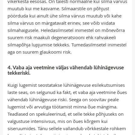
vikerkesta eesosas. On täiesti normaalne kui silma värvus
muutub kui me kasvame. Silmaarstile on põhjust
pöörduda kui ainult ühe silma värvus muutub või kahe
silma värvus on märgatavalt erinev, see võib viidata
silmahaigusele. Heledasilmsetel inimestel on mõnevõrra
suurem risk maakuli degeneratsiooni ehk rahvakeeli
silmapõhja lupjumise tekkeks. Tumedasilmsetel inimestel
aga on suurem glaukoomi risk.
4. Vaba aja veetmine väljas vähendab lühinägevuse
tekkeriski.
Kuigi lugemist seostatakse lühinägevuse esilekutsumises
laste seas, on selgunud ka fakt, et vaba aja veetmine õues
vähendab lühinägevuse riski. Seega on soovitav peale
lugemist või arvutiga töötamist minna õue mängima.
Teadlased on spekuleerinud, et selle tekke põhjuseks on
valgustuse intensiivsus, mis on õues kõrgem kui
siseruumides. Tänu sellele vallandub võrkkestale rohkem