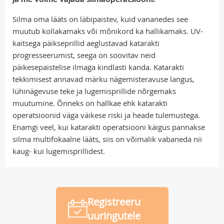
Silma oma lääts on läbipaistev, kuid vananedes see
muutub kollakamaks või mõnikord ka hallikamaks. UV-
kaitsega päikseprillid aeglustavad katarakti
progresseerumist, seega on soovitav neid
päikesepaistelise ilmaga kindlasti kanda. Katarakti
tekkimisest annavad märku nägemisteravuse langus,
lühinägevuse teke ja lugemisprillide nõrgemaks
muutumine. Õnneks on hallkae ehk katarakti
operatsioonid väga väikese riski ja heade tulemustega.
Enamgi veel, kui katarakti operatsiooni käigus pannakse
silma multifokaalne lääts, siis on võimalik vabaneda nii
kaug- kui lugemisprillidest.
Registreeru
uuringutele