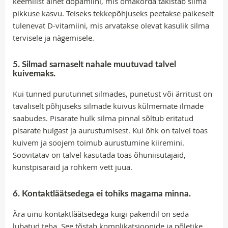
keemilist ainet dopamiini, mis omakorda takistab silma
pikkuse kasvu. Teiseks tekkepõhjuseks peetakse päikeselt
tulenevat D-vitamiini, mis arvatakse olevat kasulik silma
tervisele ja nägemisele.
5. Silmad sarnaselt nahale muutuvad talvel
kuivemaks.
Kui tunned purutunnet silmades, punetust või ärritust on
tavaliselt põhjuseks silmade kuivus külmemate ilmade
saabudes. Pisarate hulk silma pinnal sõltub eritatud
pisarate hulgast ja aurustumisest. Kui õhk on talvel toas
kuivem ja soojem toimub aurustumine kiiremini.
Soovitatav on talvel kasutada toas õhuniisutajaid,
kunstpisaraid ja rohkem vett juua.
6. Kontaktläätsedega ei tohiks magama minna.
Ära uinu kontaktläätsedega kuigi pakendil on seda
lubatud teha. See tõstab komplikatsioonide ja põletike