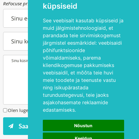
ReFocuse privaatsuspoliitika kohta saad lugeda
siit
.
küpsiseid
Sinu e-post
See veebisait kasutab küpsiseid ja
muid jälgimistehnoloogiaid, et
parandada teie sirvimiskogemust
Sinu kontakttelefon
järgmistel eesmärkidel:
veebisaidi
põhifunktsioonide
võimaldamiseks
,
parema
Sinu küsimus või soov
kliendikogemuse pakkumiseks
veebisaidil
,
et mõõta teie huvi
meie toodete ja teenuste vastu
ning isikupärastada
turundustegevusi
,
teie jaoks
asjakohasemate reklaamide
edastamiseks
.
Olen lugenud ja nõustun
privaatsuspoliitikaga
Nõustun
Keeldun