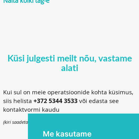
Näita kõiki tag-e
Küsi julgesti meilt nõu, vastame
alati
Kui sul on meie operatsioonide kohta küsimus,
siis helista
+372 5344 3533
või edasta see
kontaktvormi kaudu
(kiri saadetakse
info@silmakirurgia.ee
)
Me kasutame