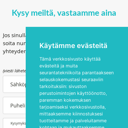
Kysy meiltä, vastaamme aina
Jos sinulla on kysyttävää leikkauksistamme,
soita numeroon
+372 5344 3533
tai kysy
Käytämme evästeitä
yhteydenottolomakkeen välityksellä
Tämä verkkosivusto käyttää
evästeitä ja muita
(viesti lähetetään osoitteeseen info@silmakirurgia.ee)
seurantatekniikoita parantaakseen
selauskokemustasi seuraaviin
Sähköpostiosoitteesi
tarkoituksiin:
sivuston
perustoimintojen käyttöönotto
,
paremman kokemuksen
Puhelinnumerosi
tarjoamiseksi verkkosivustolla
,
mittaaksemme kiinnostuksesi
tuotteitamme ja palveluitamme
Kysymyksesi tai toiveesi
kohtaan ja mukauttaaksemme