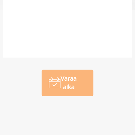
Varaa
aika