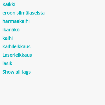
Kaikki
eroon silmälaseista
harmaakaihi
ikänäkö
kaihi
kaihileikkaus
Laserleikkaus
lasik
Show all tags