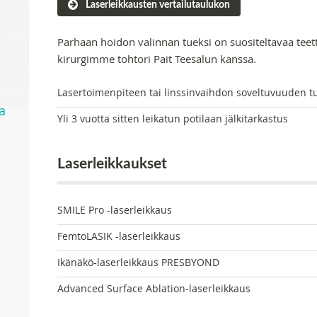
Laserleikkausten vertailutaulukon
Parhaan hoidon valinnan tueksi on suositeltavaa teet
kirurgimme tohtori Pait Teesalun kanssa.
Lasertoimenpiteen tai linssinvaihdon soveltuvuuden t
a
Yli 3 vuotta sitten leikatun potilaan jälkitarkastus
Laserleikkaukset
SMILE Pro -laserleikkaus
FemtoLASIK -laserleikkaus
Ikänäkö-laserleikkaus PRESBYOND
Advanced Surface Ablation-laserleikkaus