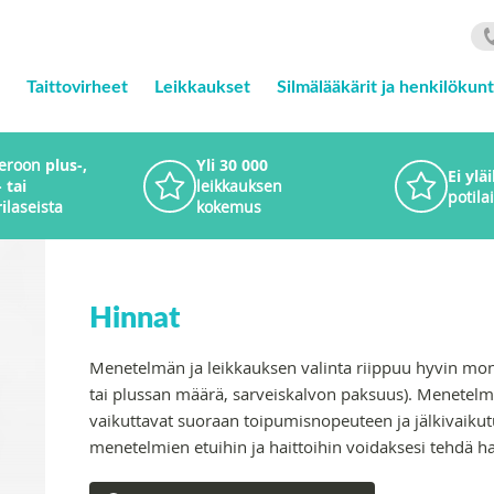
Taittovirheet
Leikkaukset
Silmälääkärit ja henkilökun
 eroon
plus-,
Yli 30 000
Ei ylä
 tai
leikkauksen
potilai
i
laseista
kokemus
Hinnat
Menetelmän ja leikkauksen valinta riippuu hyvin monis
tai plussan määrä, sarveiskalvon paksuus). Menetelm
vaikuttavat suoraan toipumisnopeuteen ja jälkivaikutu
menetelmien etuihin ja haittoihin voidaksesi tehdä ha