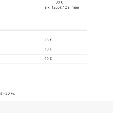
30 €
alk. 1200€ / 2 silmää
13 €
13 €
15 €
it −30 %.