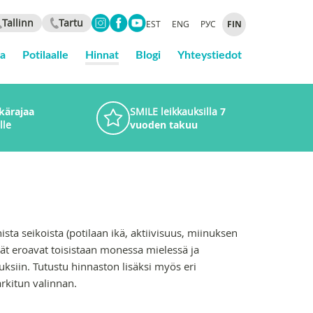
Tallinn
Tartu
EST
ENG
РУС
FIN
ta
Potilaalle
Hinnat
Blogi
Yhteystiedot
ikärajaa
SMILE leikkauksilla
7
lle
vuoden takuu
ta seikoista (potilaan ikä, aktiivisuus, miinuksen
ät eroavat toisistaan monessa mielessä ja
ksiin. Tutustu hinnaston lisäksi myös eri
rkitun valinnan.