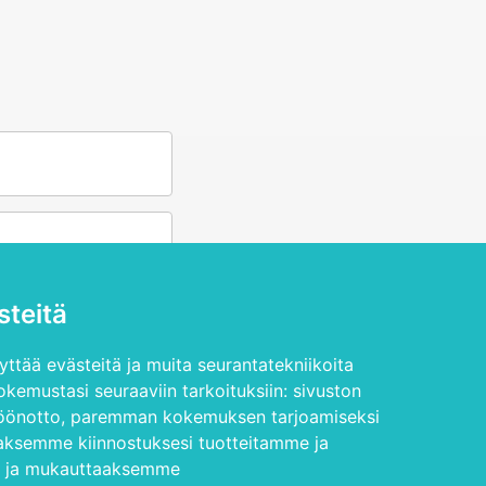
teitä
ttää evästeitä ja muita seurantatekniikoita
kemustasi seuraaviin tarkoituksiin:
sivuston
öönotto
,
paremman kokemuksen tarjoamiseksi
aksemme kiinnostuksesi tuotteitamme ja
n ja mukauttaaksemme
sityisyysehdot