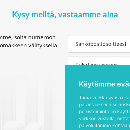
Kysy meiltä, vastaamme aina
tamme, soita numeroon
Sähköpostiosoitteesi
lomakkeen välityksellä
Puhelinnumerosi
Käytämme eväs
Kysymyksesi tai toiveesi
Tämä verkkosivusto käy
parantaakseen selausko
perustoimintojen käytt
verkkosivustolla
,
mitta
palveluitamme kohtaa
Olen lukenut ja hyväksyn
yk