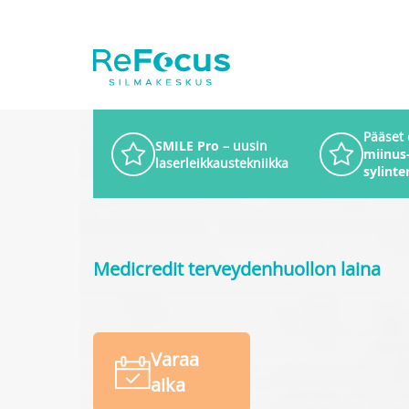
Pääset
SMILE Pro
– uusin
miinus-
laserleikkaustekniikka
sylinter
Medicredit terveydenhuollon laina
Varaa
aika