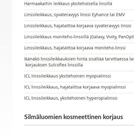
Harmaakaihin leikkaus yksitehoisella linsillä
Linssileikkaus, syväteravyys linssi Eyhance tai EMV
Linssileikkaus, hajataittoa korjaava syväteravyys linssi
Linssileikkaus moniteho-linssillä (Galaxy, Vivity, PanOpt
Linssileikkaus, hajataittoa korjaava moniteho-linssi
Ikänäkö linssileikkauksien hinta sisältää tarvittaessa l
korjauksen Sulcoflex linssilla
ICL linssileikkaus yksitehoinen myopialinssi
ICL linssileikkaus, hajataittoa korjaava myopialinssi
ICL linssileikkaus, yksitehoinen hyperopialinssi
Silmäluomien kosmeettinen korjaus