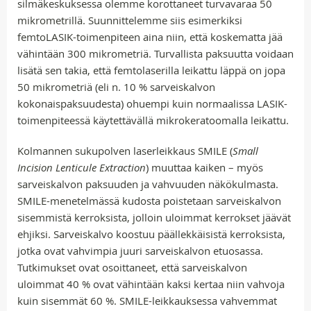
silmäkeskuksessa olemme korottaneet turvavaraa 50
mikrometrillä. Suunnittelemme siis esimerkiksi
femtoLASIK-toimenpiteen aina niin, että koskematta jää
vähintään 300 mikrometriä. Turvallista paksuutta voidaan
lisätä sen takia, että femtolaserilla leikattu läppä on jopa
50 mikrometriä (eli n. 10 % sarveiskalvon
kokonaispaksuudesta) ohuempi kuin normaalissa LASIK-
toimenpiteessä käytettävällä mikrokeratoomalla leikattu.
Kolmannen sukupolven laserleikkaus SMILE (
Small
Incision Lenticule Extraction
) muuttaa kaiken – myös
sarveiskalvon paksuuden ja vahvuuden näkökulmasta.
SMILE-menetelmässä kudosta poistetaan sarveiskalvon
sisemmistä kerroksista, jolloin uloimmat kerrokset jäävät
ehjiksi. Sarveiskalvo koostuu päällekkäisistä kerroksista,
jotka ovat vahvimpia juuri sarveiskalvon etuosassa.
Tutkimukset ovat osoittaneet, että sarveiskalvon
uloimmat 40 % ovat vähintään kaksi kertaa niin vahvoja
kuin sisemmät 60 %. SMILE-leikkauksessa vahvemmat