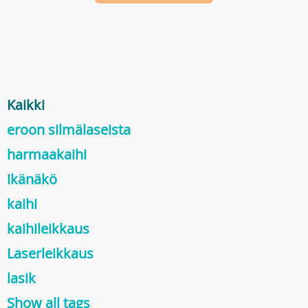
Kaikki
eroon silmälaseista
harmaakaihi
ikänäkö
kaihi
kaihileikkaus
Laserleikkaus
lasik
Show all tags