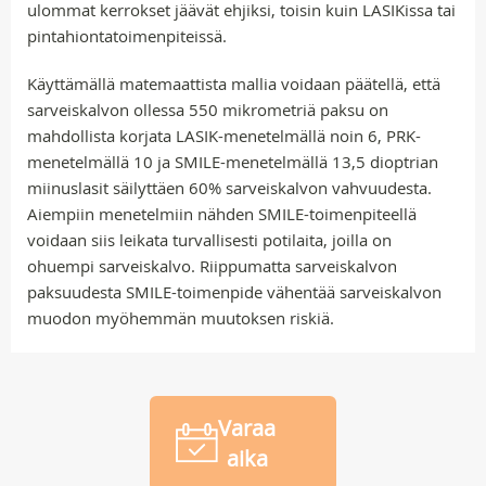
ulommat kerrokset jäävät ehjiksi, toisin kuin LASIKissa tai
pintahiontatoimenpiteissä.
Käyttämällä matemaattista mallia voidaan päätellä, että
sarveiskalvon ollessa 550 mikrometriä paksu on
mahdollista korjata LASIK-menetelmällä noin 6, PRK-
menetelmällä 10 ja SMILE-menetelmällä 13,5 dioptrian
miinuslasit säilyttäen 60% sarveiskalvon vahvuudesta.
Aiempiin menetelmiin nähden SMILE-toimenpiteellä
voidaan siis leikata turvallisesti potilaita, joilla on
ohuempi sarveiskalvo. Riippumatta sarveiskalvon
paksuudesta SMILE-toimenpide vähentää sarveiskalvon
muodon myöhemmän muutoksen riskiä.
Varaa
aika