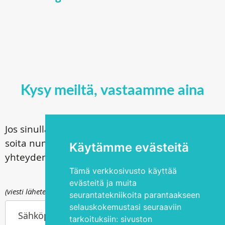
Kysy meiltä, vastaamme aina
Jos sinulla on kysyttävää leikkauksistamme,
soita numeroon
+372 5344 3533
tai kysy
Käytämme evästeitä
yhteydenottolomakkeen välityksellä
Tämä verkkosivusto käyttää
evästeitä ja muita
(viesti lähetetään osoitteeseen info@silmakirurgia.ee)
seurantatekniikoita parantaakseen
selauskokemustasi seuraaviin
Sähköpostiosoitteesi
tarkoituksiin:
sivuston