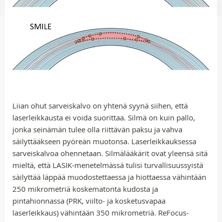
Liian ohut sarveiskalvo on yhtenä syynä siihen, että
laserleikkausta ei voida suorittaa. Silmä on kuin pallo,
jonka seinämän tulee olla riittävän paksu ja vahva
säilyttääkseen pyöreän muotonsa. Laserleikkauksessa
sarveiskalvoa ohennetaan. Silmälääkärit ovat yleensä sitä
mieltä, että LASIK-menetelmässä tulisi turvallisuussyistä
säilyttää läppää muodostettaessa ja hiottaessa vähintään
250 mikrometriä koskematonta kudosta ja
pintahionnassa (PRK, viilto- ja kosketusvapaa
laserleikkaus) vähintään 350 mikrometriä. ReFocus-