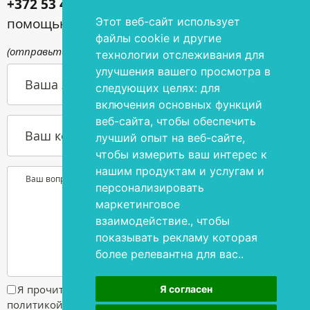
+372 53 44 35 33
или задавайте их с
Этот веб-сайт использует
помощью контактной формы
файлы cookie и другие
(отправьте письмо по адресу
info@silmakirurgia.ee
)
технологии отслеживания для
улучшения вашего просмотра в
Ваша э-почта
следующих целях:
для
включения основных функций
веб-сайта
,
чтобы обеспечить
Ваш контактный номер телефона
лучший опыт на веб-сайте
,
чтобы измерить ваш интерес к
нашим продуктам и услугам и
Ваш вопрос или желание
персонализировать
маркетинговое
взаимодействие.
,
чтобы
показывать рекламу которая
более релевантна для вас.
.
Я прочитал и согласен с
условиями пользования и
Я согласен
политикой конфиденциальности