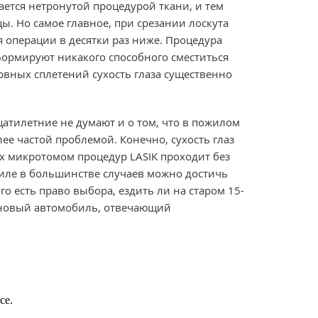
ается нетронутой процедурой ткани, и тем
ы. Но самое главное, при срезании лоскута
 операции в десятки раз ниже. Процедура
е формируют никакого способного сместиться
рвных сплетений сухость глаза существенно
цатилетние не думают и о том, что в пожилом
лее частой проблемой. Конечно, сухость глаз
х микротомом процедур LASIK проходит без
биле в большинстве случаев можно достичь
го есть право выбора, ездить ли на старом 15-
 новый автомобиль, отвечающий