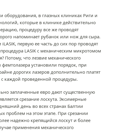
ти оборудования, в глазных клиниках Риги и
ологий, которые в клинике действительно
операцию, процедуру все же проводят
рого напоминает рубанок или нож для сыра.
iLASIK, первую ее часть до сих пор проводят
му процедура LASIK с механическим микротомом
я? Потому, что лезвие механического
и фемтолазера установили порядок, при
райне дорогих лазеров дополнительно платят
о с каждой проведенной процедуры.
льно заплаченные евро дают существенную
вляется срезание лоскута. Эксимерные
дняшний день во всех странах Балтии
х проблем на этом этапе. При срезании
олее надежно крепящийся лоскут и более
случае применения механического