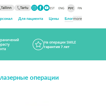
Tallinn
Tartu
EST
ENG
РУС
FIN
ерсонал
Для пациента
Цены
Блог
more
граничений
На операции SMILE
зрасту
гарантия 7 лет
нта
 лазерные операции