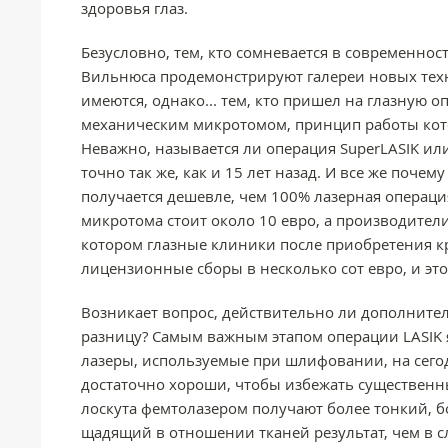
здоровья глаз.
Безусловно, тем, кто сомневается в современнос
Вильнюса продемонстрируют галереи новых техн
имеются, однако... тем, кто пришел на глазную 
механическим микротомом, принцип работы кото
Неважно, называется ли операция SuperLASIK или 
точно так же, как и 15 лет назад. И все же поче
получается дешевле, чем 100% лазерная операци
микротома стоит около 10 евро, а производител
котором глазные клиники после приобретения к
лицензионные сборы в несколько сот евро, и эт
Возникает вопрос, действительно ли дополните
разницу? Самым важным этапом операции LASIK я
лазеры, используемые при шлифовании, на сего
достаточно хороши, чтобы избежать существенны
лоскута фемтолазером получают более тонкий, б
щадящий в отношении тканей результат, чем в 