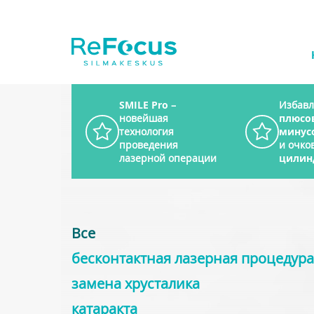
SMILE Pro
–
Избавл
новейшая
плюсо
технология
минус
проведения
и очков
лазерной операции
цилин
Все
бесконтактная лазерная процедура
заменa хрусталика
катарактa