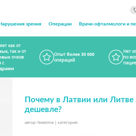
Нарушения зрения
Операции
Врачи-офталмологи и п
яет как от
вых
, так и от
Нет о
Опыт
более 30 000
овых
очков
по во
операций
 с
пацие
драми
Почему в Латвии или Литве
дешевле?
автор: Newtime | категория: