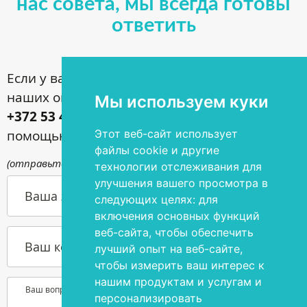
нас совета, мы всегда готовы
ответить
Если у вас имеются вопросы по поводу
наших операций, звоните по номеру
Мы используем куки
+372 53 44 35 33
или задавайте их с
Этот веб-сайт использует
помощью контактной формы
файлы cookie и другие
(отправьте письмо по адресу
info@silmakirurgia.ee
)
технологии отслеживания для
улучшения вашего просмотра в
Ваша э-почта
следующих целях:
для
включения основных функций
веб-сайта
,
чтобы обеспечить
Ваш контактный номер телефона
лучший опыт на веб-сайте
,
чтобы измерить ваш интерес к
нашим продуктам и услугам и
Ваш вопрос или желание
персонализировать